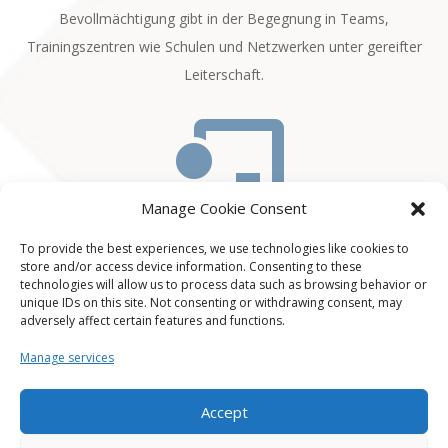
Bevollmächtigung gibt in der Begegnung in Teams,
Trainingszentren wie Schulen und Netzwerken unter gereifter
Leiterschaft.

Manage Cookie Consent
Training
To provide the best experiences, we use technologies like cookies to
store and/or access device information. Consenting to these
technologies will allow us to process data such as browsing behavior or
Unser Herz schlägt für Förderung, Coaching und Training von
unique IDs on this site. Not consenting or withdrawing consent, may
Einzelnen, Gruppen und Gemeinden. Dabei ist uns Ermutigung
adversely affect certain features and functions.
ein ganz wichtiges Element, so dass Einzelne, Gruppen und
Manage services
Gemeinden wachsen und befähigt werden können in eigene
Reife zu kommen.
Accept